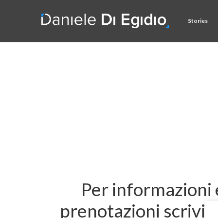
Skip
to
Stories
main
content
Per informazioni 
prenotazioni scrivim