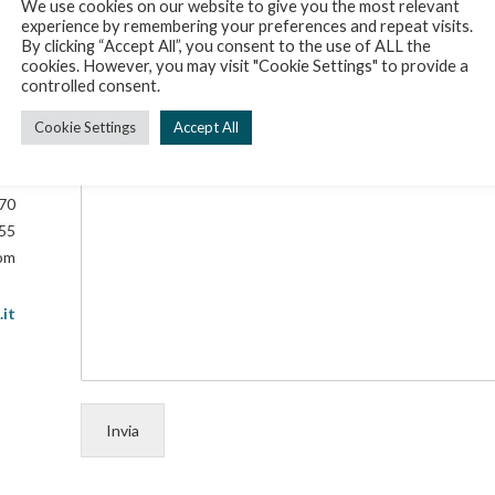
We use cookies on our website to give you the most relevant
ù
experience by remembering your preferences and repeat visits.
Telefono
*
By clicking “Accept All”, you consent to the use of ALL the
.
cookies. However, you may visit "Cookie Settings" to provide a
controlled consent.
Messaggio
*
Cookie Settings
Accept All
dio
aly
70
555
com
.it
Invia