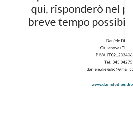
qui, risponderò nel pi
breve tempo possibile
Daniele Di Egi
Giulianova (TE) It
P.IVA IT021203406
Tel. 345 8427
daniele.diegidio@gmail.
www.danielediegidio