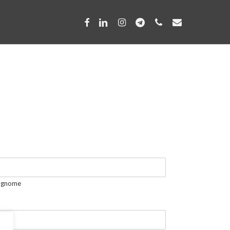
Menu
facebook
linkedin
instagram
telegram
phone
email
ognome