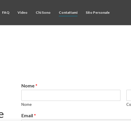
FAQ
Video
Chi Sono
Contattami
Sito Personale
Nome
*
Nome
C
e
Email
*
i